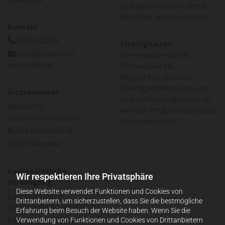
sind ausschließlich deren
Betreiber verantwortlich.
Kontakt
09181 22375

Streitigkeiten
mail@kinderarzt-

Hier erhalten Sie als
neumarkt.de
Verbraucher die
Möglichkeit, sich bei
Streitigkeiten mit uns an
Ärztekammer
eine Schlichtungsstelle zu
Bayerische
wenden: http://ec.europa.eu
Landesärztekammer
/consumers/odr/.
Mühlbaurstraße 16
81677 München
Kassenärztliche
Wir respektieren Ihre Privatsphäre
Vereinigung
Diese Website verwendet Funktionen und Cookies von
Kassenärztliche
Drittanbietern, um sicherzustellen, dass Sie die bestmögliche
Vereinigung Bayerns (KVB)
Erfahrung beim Besuch der Website haben. Wenn Sie die
Elsenheimerstraße 39
Verwendung von Funktionen und Cookies von Drittanbietern