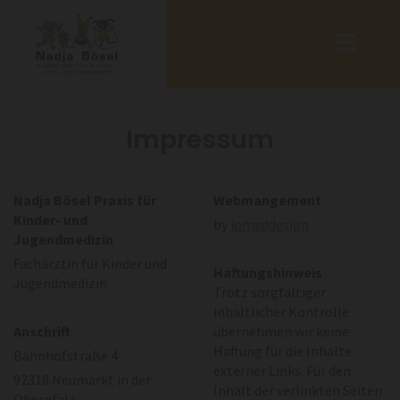
Impressum
Nadja Bösel Praxis für
Webmangement
Kinder- und
by
iomeddesign
Jugendmedizin
Fachärztin für Kinder und
Haftungshinweis
Jugendmedizin
Trotz sorgfältiger
inhaltlicher Kontrolle
Anschrift
übernehmen wir keine
Haftung für die Inhalte
Bahnhofstraße 4
externer Links. Für den
92318 Neumarkt in der
Inhalt der verlinkten Seiten
Oberpfalz