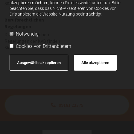
akzeptieren möchten, können Sie dies weiter unten tun. Bitte
80687 München
beachten Sie, dass das Nicht-Akzeptieren von Cookies von
Drittanbietern die Website-Nutzung beeinträchtigt.
Berufsrechtlichen
Regelungen
Notwendig
Die Berufsrechtlichen
Regelungen der KVB finden
Cookies von Drittanbietern
Sie
hier
.
Ausgewählte akzeptieren
Alle akzeptieren
09181 22375