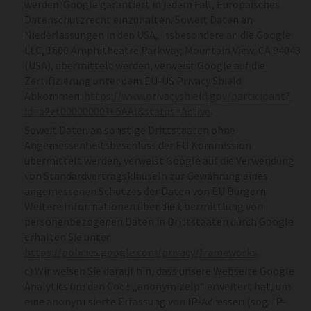
werden. Google garantiert in jedem Fall, Europäisches
Datenschutzrecht einzuhalten. Soweit Daten an
Niederlassungen in den USA, insbesondere an die Google
LLC, 1600 Amphitheatre Parkway, Mountain View, CA 94043
(USA), übermittelt werden, verweist Google auf die
Zertifizierung unter dem EU-US Privacy Shield
Abkommen:
https://www.privacyshield.gov/participant?
id=a2zt000000001L5AAI&status=Active
.
Soweit Daten an sonstige Drittstaaten ohne
Angemessenheitsbeschluss der EU Kommission
übermittelt werden, verweist Google auf die Verwendung
von Standardvertragsklauseln zur Gewährung eines
angemessenen Schutzes der Daten von EU Bürgern.
Weitere Informationen über die Übermittlung von
personenbezogenen Daten in Drittstaaten durch Google
erhalten Sie unter
https://policies.google.com/privacy/frameworks
.
c) Wir weisen Sie darauf hin, dass unsere Webseite Google
Analytics um den Code „anonymizeIp“ erweitert hat, um
eine anonymisierte Erfassung von IP-Adressen (sog. IP-