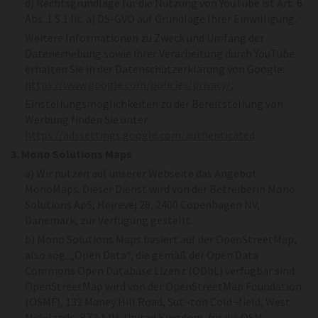
d) Rechtsgrundlage für die Nutzung von YouTube ist Art. 6
Abs. 1 S.1 lit. a) DS-GVO auf Grundlage Ihrer Einwilligung.
Weitere Informationen zu Zweck und Umfang der
Datenerhebung sowie ihrer Verarbeitung durch YouTube
erhalten Sie in der Datenschutzerklärung von Google:
https://www.google.com/policies/privacy/
;
Einstellungsmöglichkeiten zu der Bereitstellung von
Werbung finden Sie unter
https://adssettings.google.com/authenticated
.
3. Mono Solutions Maps
a) Wir nutzen auf unserer Webseite das Angebot
MonoMaps. Dieser Dienst wird von der Betreiberin Mono
Solutions ApS, Hejrevej 28, 2400 Copenhagen NV,
Dänemark, zur Verfügung gestellt.
b) Mono Solutions Maps basiert auf der OpenStreetMap,
also sog. „Open Data“, die gemäß der Open Data
Commons Open Database Lizenz (ODbL) verfügbar sind.
OpenStreetMap wird von der OpenStreetMap Foundation
(OSMF), 132 Maney Hill Road, Sut¬ton Cold¬field, West
Mid¬lands, B72 1JU, United Kingdom, für die OSM-